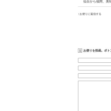
仙台から福岡、美
↑お便りに返信する
お便りを投函。ポト