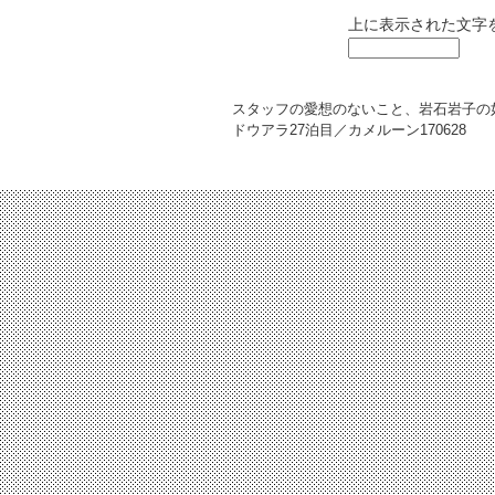
上に表示された文字
スタッフの愛想のないこと、岩石岩子の
ドウアラ27泊目／カメルーン
170628