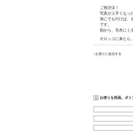
ご無沙汰！
写真が上手くなっ
海にでも行けば、
です。
朝から、毛布にく
モロッコに来たら
↑お便りに返信する
お便りを投函。ポト