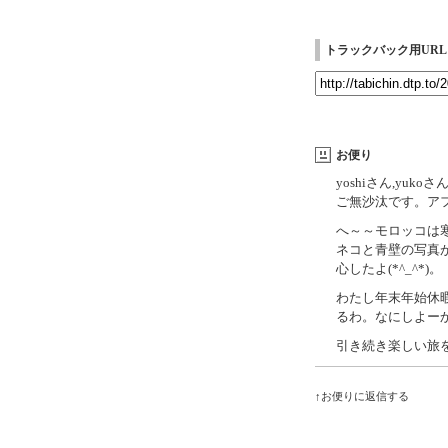
トラックバック用URL
お便り
yoshiさん,yukoさ
ご無沙汰です。ア
へ～～モロッコは
ネコと青壁の写真
心したよ(*^_^*)。
わたし年末年始休
るわ。なにしよー
引き続き楽しい旅を(^
↑お便りに返信する