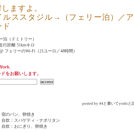
射しますよ。
イルススタジル→（フェリー泊）／
ンド
ー泊（ドミトリー）
走行距離 51kmキロ
rnet@ フェリーのWi-Fi（21ユーロ／48時間）
Work.
ードをお願いします。
posted by 44と書いてyosh
 宿のパン、卵焼き
 自炊：スパゲティ・ナポリタン
 自炊：おにぎり、卵焼き