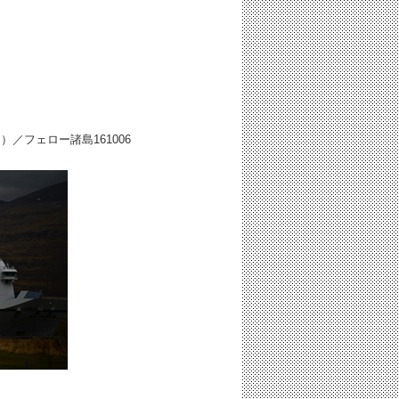
目）／フェロー諸島
161006