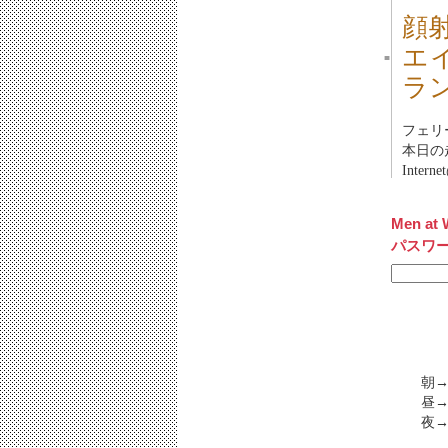
顔
エ
■
ラ
フェリ
本日の
Inte
Men at 
パスワ
朝→
昼→
夜→