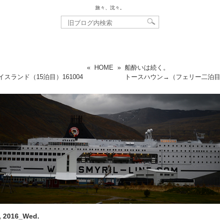
旅々、沈々。
«
HOME
»
船酔いは続く。
イスランド（15泊目）
161004
トースハウン→（フェリー二泊
, 2016_Wed.