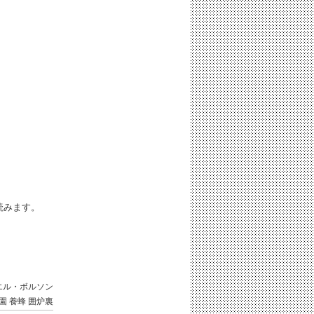
iと読みます。
エル・ボルソン
園
養蜂
囲炉裏