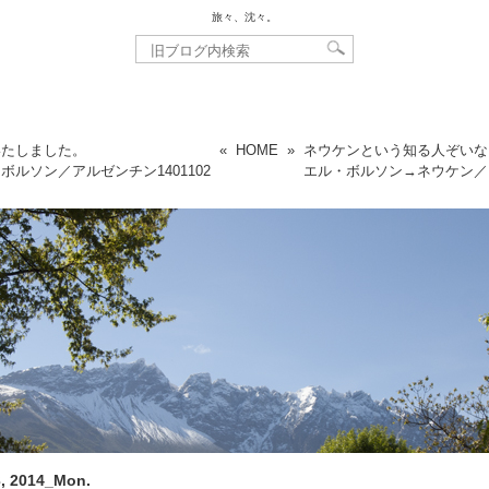
旅々、沈々。
いたしました。
«
HOME
»
ネウケンという知る人ぞいな
・ボルソン／アルゼンチン
1401102
エル・ボルソン→ネウケン／
, 2014_Mon.