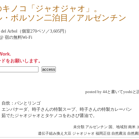
のキノコ「ジャオジャオ」。
ル・ボルソン二泊目／アルゼンチン
sa del Arbol（個室270ペソ／3,605円）
net@ 宿の無料Wi-Fi
Work.
ードをお願いします。
posted by 44と書いてyosh
 自炊：パンとリンゴ
→ エンパナーダ、時子さんの特製スープ、時子さんの特製カレーパン
→ 茹でたジャオジャオとタケノコをわさび醤油で。
未分類
アルゼンチン
国、地域別
南米
遺伝子組み換え大豆
ジャオジャオ
福岡正信
自然農法
自然農