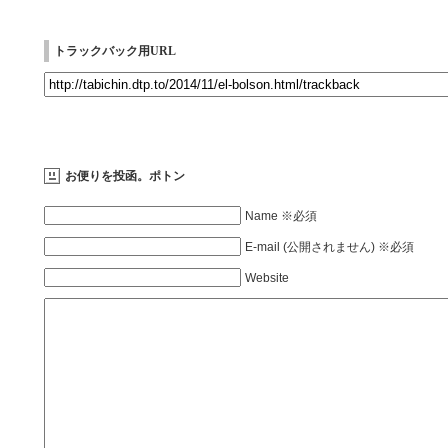
トラックバック用URL
お便りを投函。ポトン
Name ※必須
E-mail (公開されません) ※必須
Website