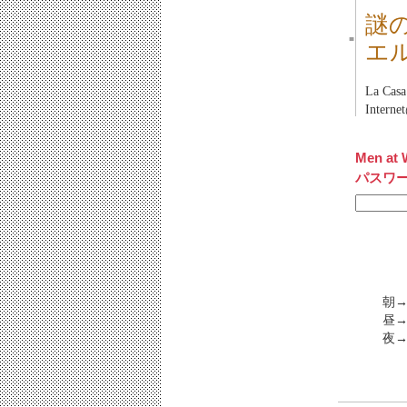
謎
■
エ
La Ca
Inter
Men at 
パスワ
朝→
昼
夜