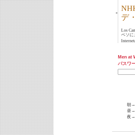
N
■
デ
Los Cam
ペソに
Inter
Men at 
パスワ
朝→
昼→
夜→