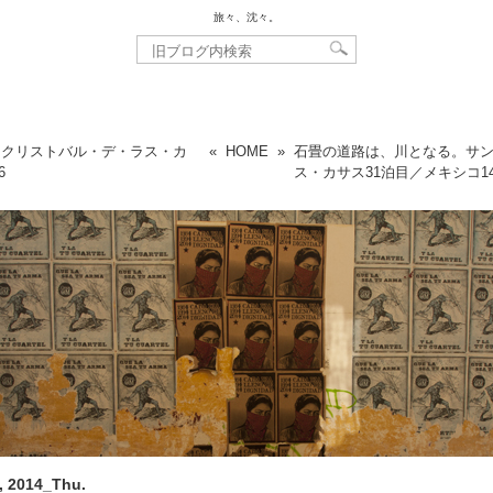
旅々、沈々。
・クリストバル・デ・ラス・カ
«
HOME
»
石畳の道路は、川となる。サ
6
ス・カサス31泊目／メキシコ
1
, 2014_Thu.