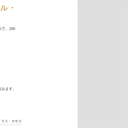
バル・
で、260
iと読みます。
・ラス・カサス