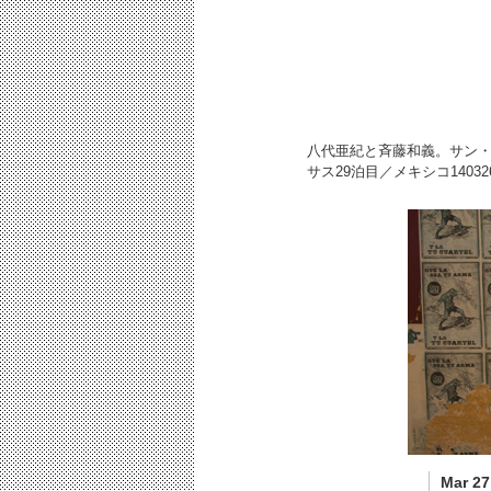
八代亜紀と斉藤和義。サン
サス29泊目／メキシコ
14032
Mar 27