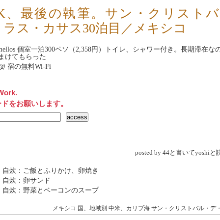
HK、最後の執筆。サン・クリスト
・ラス・カサス30泊目／メキシコ
ellos
個室一泊300ペソ（2,358円）トイレ、シャワー付き。長期滞在なの
まけてもらった
net@ 宿の無料Wi-Fi
Work.
ードをお願いします。
posted by 44と書いてyosh
 自炊：ご飯とふりかけ、卵焼き
 自炊：卵サンド
 自炊：野菜とベーコンのスープ
メキシコ
国、地域別
中米、カリブ海
サン・クリストバル・デ