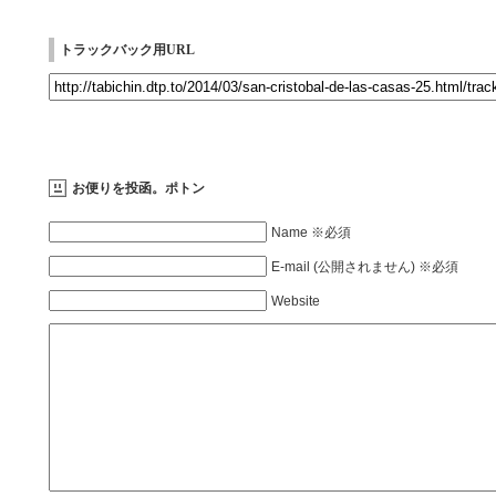
トラックバック用URL
お便りを投函。ポトン
Name ※必須
E-mail (公開されません) ※必須
Website