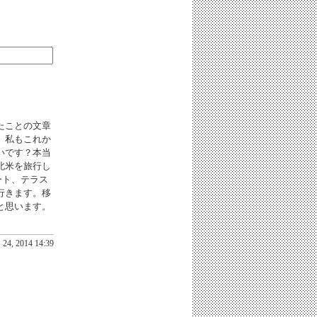
たことの文章
。私もこれか
いです？本当
北米を旅行し
ート、テラス
行きます。移
と思います。
24, 2014 14:39