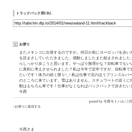
トラックバック用URL
お便り
またメキシコに出発するのですか。何日か前にヨーロッパを歩い
を読まさしていただきました。感動しましたまた励まされました
らしっかり歩こうと思います。やっぱり無理かな？自転車でもい
に真剣に考えさせられました？私は今年で定年ですが、自転車で
たいです！体力の続く限り^_^.私は仕事で北のほうプリンスルパ
のところに来ています。雪はありません。スチュワートの近くに
動はもちろん車です！仕事がなくなればバックパックで歩きたい
今西
posted by 今西モトハル |
1月 
↑お便りに返信する
今西さま