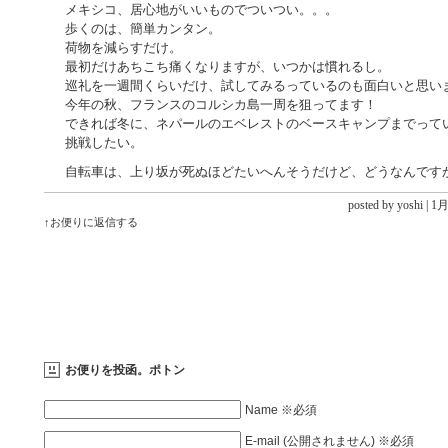
メキシコ、居心地がいいものでついつい。。。
歩くのは、簡単カンタン。
荷物を減らすだけ。
最初だけあちこち痛くなりますが、いつかは慣れるし。
巡礼を一週間くらいだけ、試してみるっているのも面白いと思い
今年の秋、フランスのコルシカ島一周を狙ってます！
できれば冬に、ネパールのエベレストのベースキャンプまでって
挑戦したい。
自転車は、上り坂が死ぬほどたいへんそうだけど、どうなんです
posted by yoshi |
1月 
↑お便りに返信する
お便りを投函。ポトン
Name ※必須
E-mail (公開されません) ※必須