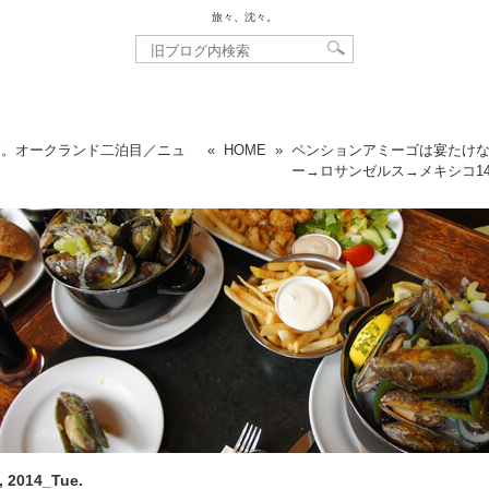
旅々、沈々。
す。オークランド二泊目／ニュ
«
HOME
»
ペンションアミーゴは宴たけ
ー→ロサンゼルス→メキシコ
1
, 2014_Tue.