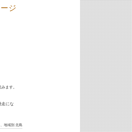
ュージ
iと読みます。
馳走にな
国、地域別
北島