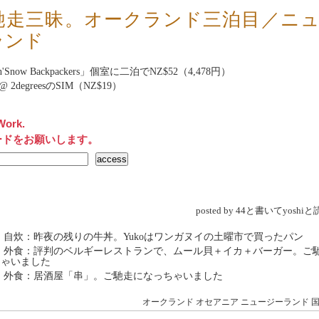
馳走三昧。オークランド三泊目／ニ
ランド
n'Snow Backpackers
」個室に二泊でNZ$52（4,478円）
et@ 2degreesのSIM（NZ$19）
Work.
ードをお願いします。
posted by 44と書いてyosh
 自炊：昨夜の残りの牛丼。Yukoはワンガヌイの土曜市で買ったパン
→ 外食：評判のベルギーレストランで、ムール貝＋イカ＋バーガー。ご
ちゃいました
→ 外食：居酒屋「串」。ご馳走になっちゃいました
オークランド
オセアニア
ニュージーランド