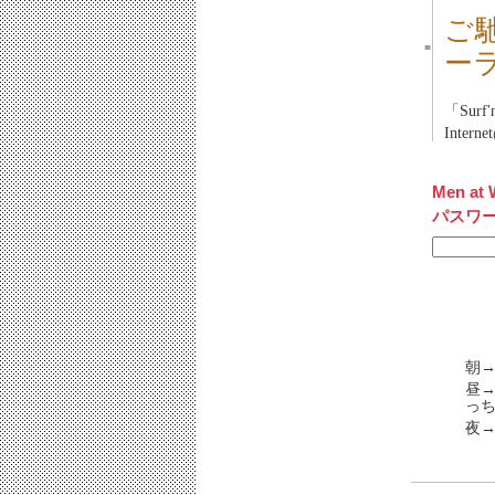
ご
■
ー
「
Surf'
Intern
Men at 
パスワ
朝→
昼
っ
夜