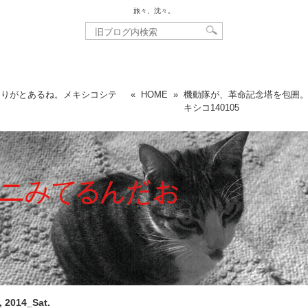
旅々、沈々。
ありがとあるね。メキシコシテ
«
HOME
»
機動隊が、革命記念塔を包囲。
キシコ
140105
, 2014_Sat.