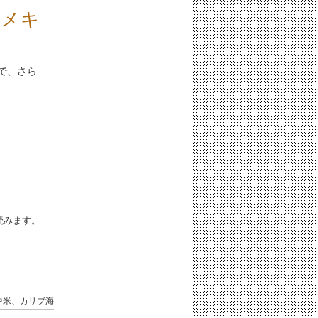
。メキ
いで、さら
iと読みます。
中米、カリブ海