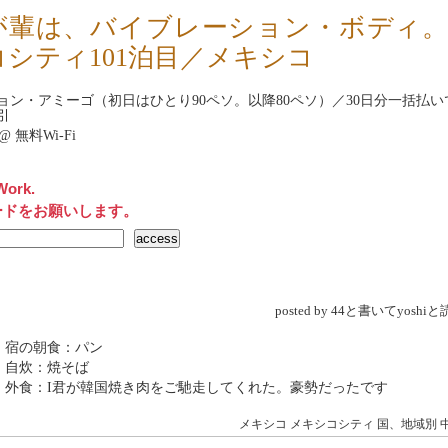
が輩は、バイブレーション・ボディ
コシティ101泊目／メキシコ
ョン・アミーゴ
（初日はひとり90ペソ。以降80ペソ）／30日分一括払
引
et@ 無料Wi-Fi
Work.
ードをお願いします。
posted by 44と書いてyosh
 宿の朝食：パン
 自炊：焼そば
 外食：I君が韓国焼き肉をご馳走してくれた。豪勢だったです
メキシコ
メキシコシティ
国、地域別