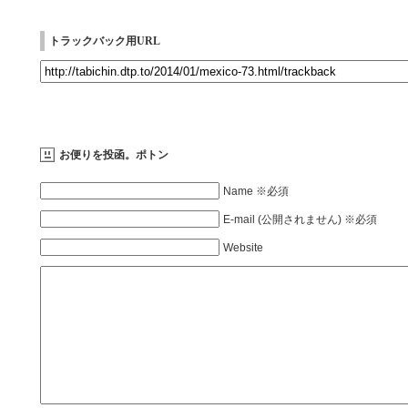
トラックバック用URL
お便りを投函。ポトン
Name ※必須
E-mail (公開されません) ※必須
Website