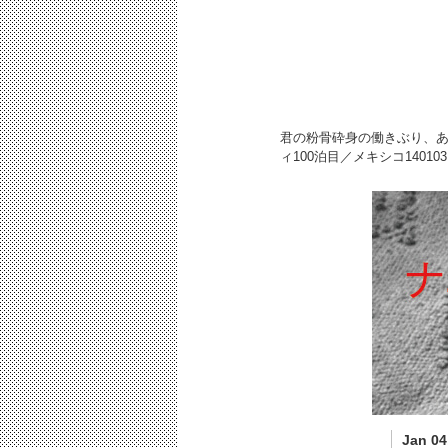
君の粉骨砕身の働きぶり、
ィ100泊目／メキシコ
140103
Jan 04