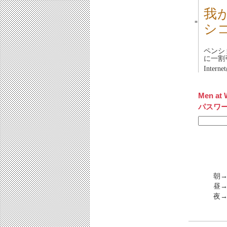
我
■
シ
ペンシ
に一割
Intern
Men at 
パスワ
朝→
昼→
夜→