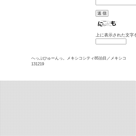
上に表示された文字
へっぷひゅーんっ。メキシコシティ85泊目／メキシコ
131219