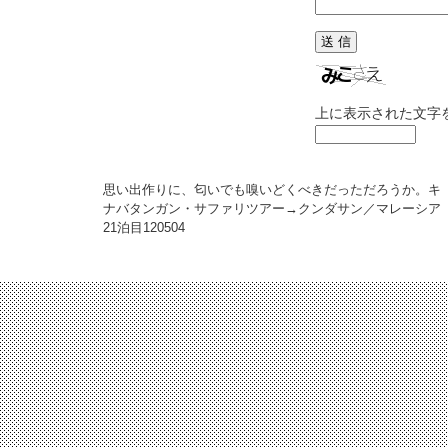
上に表示された文字
思い出作りに、匂いでも嗅いどくべきだっただろうか。キ
ナバタンガン・サファリツアー→クンダサン／マレーシア
21泊目
120504