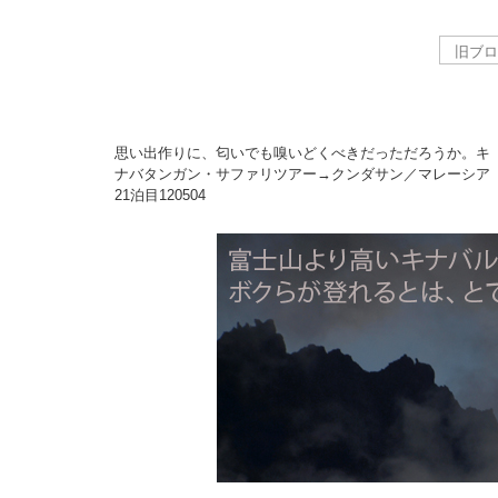
思い出作りに、匂いでも嗅いどくべきだっただろうか。キ
ナバタンガン・サファリツアー→クンダサン／マレーシア
21泊目
120504