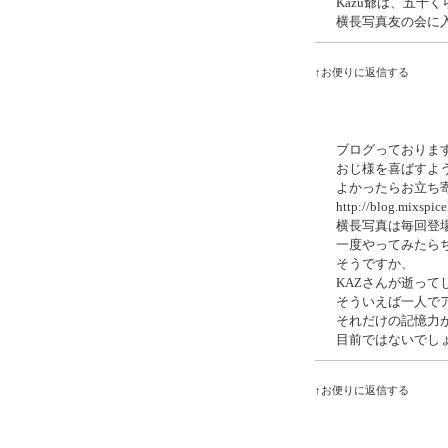
Kazu爺は、五十
横長写真友の会に
↑お便りに返信する
ブログっておりま
おじ様を喜ばすよ
よかったらお立ち
http://blog.mixspice
横長写真は毎回登
一度やってみたら
そうですか、
KAZさんが逝っ
そういえば一人で
それだけの記憶力
目前ではないでし
↑お便りに返信する