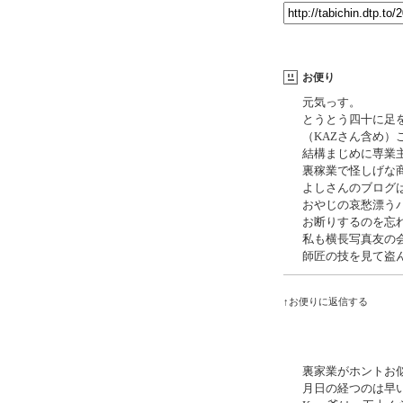
お便り
元気っす。
とうとう四十に足
（KAZさん含め
結構まじめに専業
裏稼業で怪しげな
よしさんのブログ
おやじの哀愁漂う
お断りするのを忘
私も横長写真友の
師匠の技を見て盗
↑お便りに返信する
裏家業がホントお
月日の経つのは早