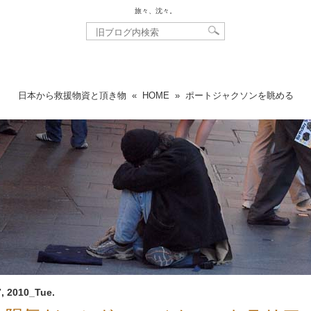
旅々、沈々。
日本から救援物資と頂き物
«
HOME
»
ポートジャクソンを眺める
, 2010_Tue.