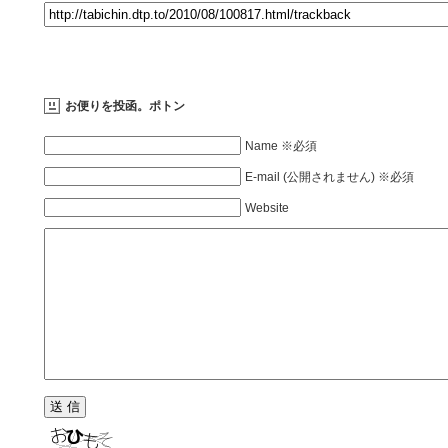
お便りを投函。ポトン
Name ※必須
E-mail (公開されません) ※必須
Website