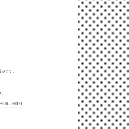
iと読みます。
物。
ズ州
国、地域別