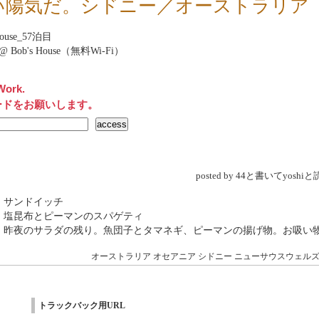
い陽気だ。シドニー／オーストラリア
House_57泊目
et@ Bob's House（無料Wi-Fi）
Work.
ードをお願いします。
posted by 44と書いてyosh
 サンドイッチ
 塩昆布とピーマンのスパゲティ
→ 昨夜のサラダの残り。魚団子とタマネギ、ピーマンの揚げ物。お吸い
オーストラリア
オセアニア
シドニー
ニューサウスウェル
トラックバック用URL