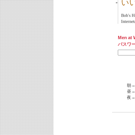
い
■
Bob's 
Intern
Men at 
パスワ
朝→
昼→
夜