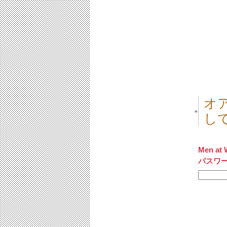
オア
■
し
Men at 
パスワ