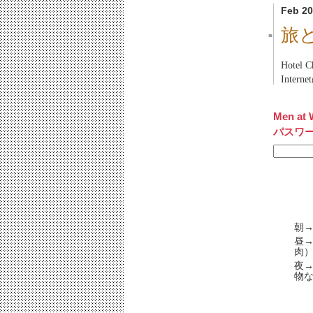
Feb 20
旅
■
Hotel C
Inter
Men at 
パスワ
朝→
昼→
肉）
夜→
物な