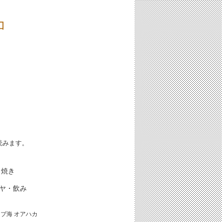
コ
iと読みます。
し焼き
ーヤ・飲み
リブ海
オアハカ