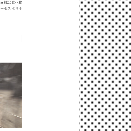
mn
雑記
食べ物
ユーダス
タサホ