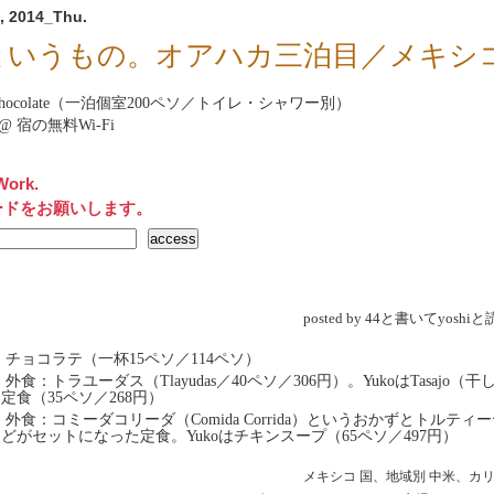
, 2014_Thu.
というもの。オアハカ三泊目／メキシ
hocolate
（一泊個室200ペソ／トイレ・シャワー別）
net@ 宿の無料Wi-Fi
Work.
ードをお願いします。
posted by 44と書いてyosh
 チョコラテ（一杯15ペソ／114ペソ）
 外食：トラユーダス（Tlayudas／40ペソ／306円）。YukoはTasajo（干
定食（35ペソ／268円）
 外食：コミーダコリーダ（Comida Corrida）というおかずとトルティ
どがセットになった定食。Yukoはチキンスープ（65ペソ／497円）
メキシコ
国、地域別
中米、カ