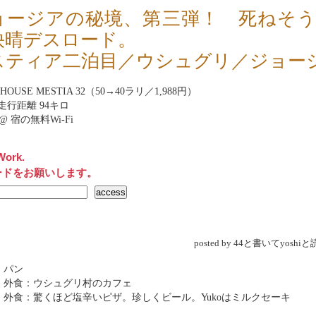
ョージアの秘境、第三弾！ 死ねそ
快晴デスロード。
スティア二泊目／ウシュグリ／ジョー
HOUSE MESTIA 32（50→40ラリ／1,988円）
走行距離 94キロ
net@ 宿の無料Wi-Fi
Work.
ードをお願いします。
posted by 44と書いてyosh
 パン
 外食：ウシュグリ村のカフェ
 外食：驚くほど塩辛いピザ。珍しくビール。Yukoはミルクセーキ