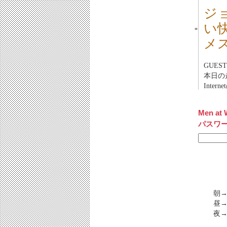
ジ
い
■
メ
GUEST
本日の
Inter
Men at 
パスワ
朝→
昼→
夜→