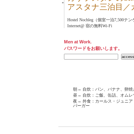
■
アスタナ三泊目／
Hostel Nochleg（個室一泊7,5
Internet@ 宿の無料Wi-Fi
Men at Work.
パスワードをお願いします。
朝→ 自炊：パン、バナナ、卵焼
昼→ 自炊：ご飯、缶詰、オムレ
夜→ 外食：カールス・ジュニア（Car
バーガー