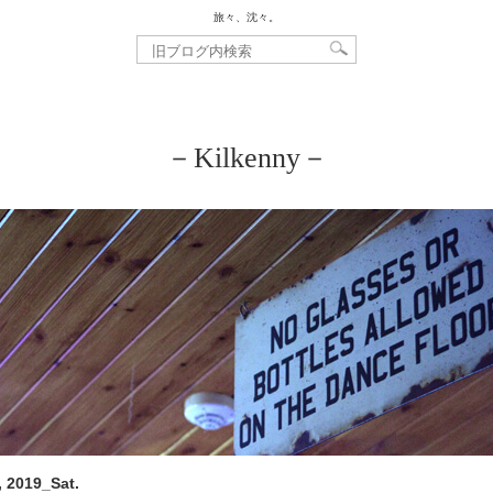
旅々、沈々。
－Kilkenny－
, 2019_Sat.