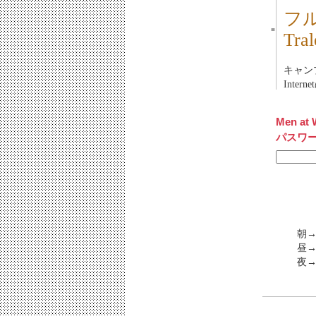
フ
■
Tr
キャンプ場
Inter
Men at 
パスワ
朝
昼→
夜→