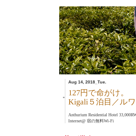
Aug 14, 2018_Tue.
127円で命がけ。
■
Kigali５泊目／ル
Anthurium Residential Hotel 33,0
Internet@ 宿の無料Wi-Fi