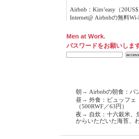
Airbnb：Kim’easy（20US
Internet@ Airbnbの無料Wi-
Men at Work.
パスワードをお願いしま
朝→ Airbnbの朝食：
昼→ 外食：ビュッフェ（
（500RWF／63円）
夜→ 自炊：十六穀米、
からいただいた海苔、