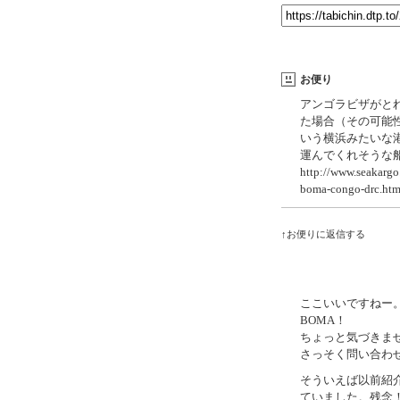
お便り
アンゴラビザがと
た場合（その可能
いう横浜みたいな
運んでくれそうな
http://www.seakargo.
boma-congo-drc.htm
↑お便りに返信する
ここいいですねー
BOMA！
ちょっと気づきま
さっそく問い合わ
そういえば以前紹介し
ていました。残念