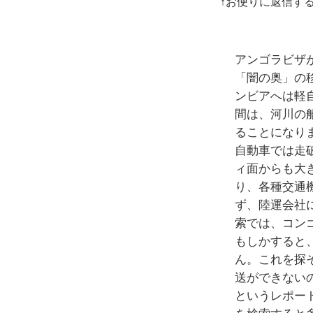
↑お便りに返信す
アンゴラビザ
「闇の奥」の
ンビアへは軽
間は、河川の
ることになり
自動車では走
ィ面からも大
り、各種交通
ず、陸運会社
索では、コン
もしかすると
ん。これを探
送ができない
というレポー