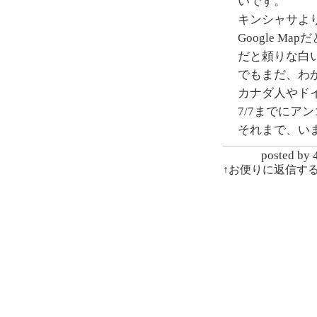
いです。
キンシャサよ
Google M
だと頼りな白
でもまだ、わ
カナダ人やド
7/7までにア
それまで、い
posted
↑お便りに返信す