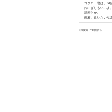
コタロー君は、G
おにぎりもいいよ
蕎麦とか。
蕎麦、食いたいな
↑お便りに返信する