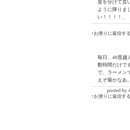
度を分けて貰
ように降りま
い！！！！、
↑お便りに返信す
毎日、40度
数時間だけで
で、ラーメン
えぞ菊かなあ
posted
↑お便りに返信す