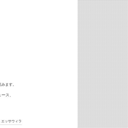
iと読みます。
ュース、
コ
エッサウィラ