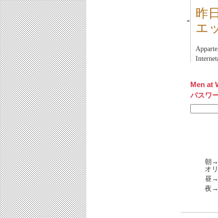
昨
■
エ
Appart
Inter
Men at 
パスワ
朝
オ
昼→
夜→