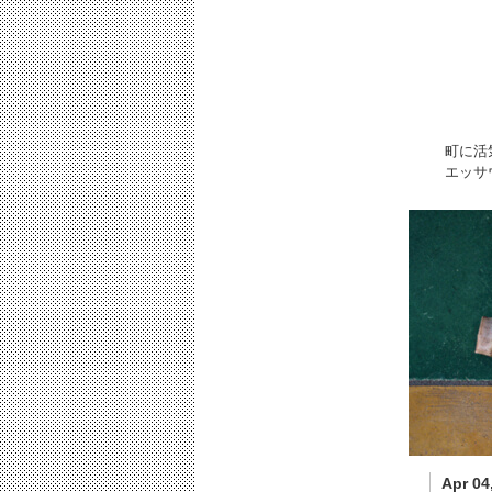
町に活
エッサ
Apr 04