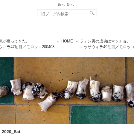
旅々、沈々。
気が戻ってきた。
«
HOME
»
ラテン男の成功はマッチョ。
ウィラ47泊目／モロッコ
200403
エッサウィラ49泊目／モロッ
, 2020_Sat.