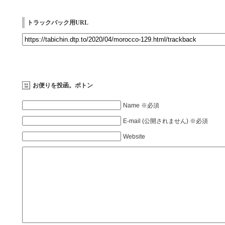
トラックバック用URL
お便りを投函。ポトン
Name ※必須
E-mail (公開されません) ※必須
Website