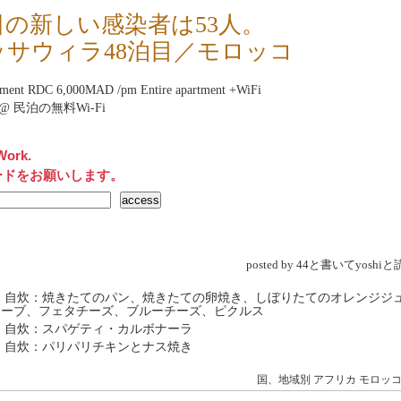
日の新しい感染者は53人。
ッサウィラ48泊目／モロッコ
ement RDC 6,000MAD /pm Entire apartment +WiFi
net@ 民泊の無料Wi-Fi
Work.
ードをお願いします。
posted by 44と書いてyosh
→ 自炊：焼きたてのパン、焼きたての卵焼き、しぼりたてのオレンジジ
リーブ、フェタチーズ、ブルーチーズ、ピクルス
 自炊：スパゲティ・カルボナーラ
 自炊：パリパリチキンとナス焼き
国、地域別
アフリカ
モロッ