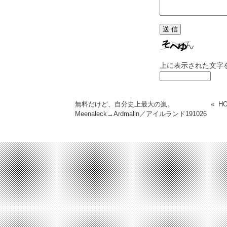
上に表示された文字
無料だけど、自分史上最大の嵐。
«
H
Meenaleck→Ardmalin／アイルランド
191026