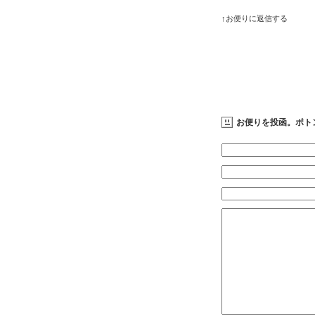
↑お便りに返信する
お便りを投函。ポト