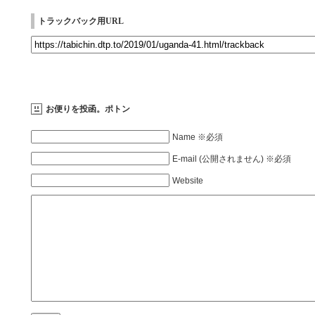
トラックバック用URL
お便りを投函。ポトン
Name ※必須
E-mail (公開されません) ※必須
Website