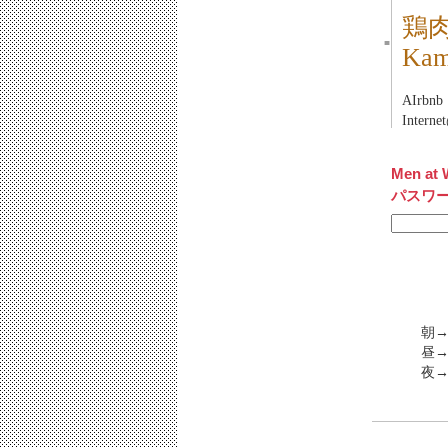
鶏
■
Ka
AIrbnb
Inter
Men at 
パスワ
朝→
昼→
夜→