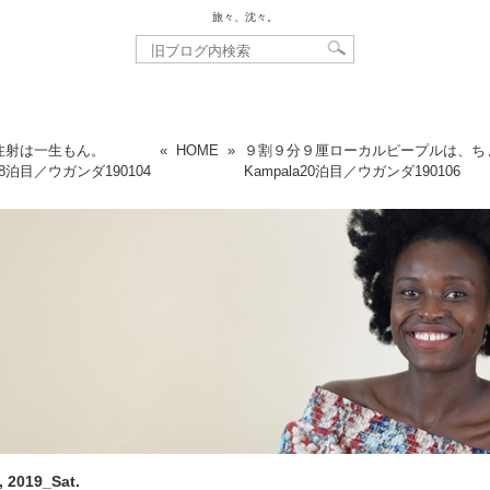
旅々、沈々。
注射は一生もん。
«
HOME
»
９割９分９厘ローカルピープルは、ち
a18泊目／ウガンダ
190104
Kampala20泊目／ウガンダ
190106
, 2019_Sat.