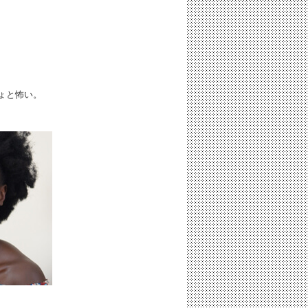
ょと怖い。