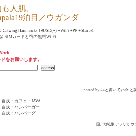
肉も人肌。
mpala19泊目／ウガンダ
：Catwing Hammocks 19USD(+) +WiFi +PP +ShareK
net@ SIMカードと宿の無料Wi-Fi
Work.
ードをお願いします。
posted by 44と書いてyosh
 自炊：カフェ：JAVA
 自炊：ハンバーガー
 自炊：ハンバーグ
国、地域別
アフリカ
ウ