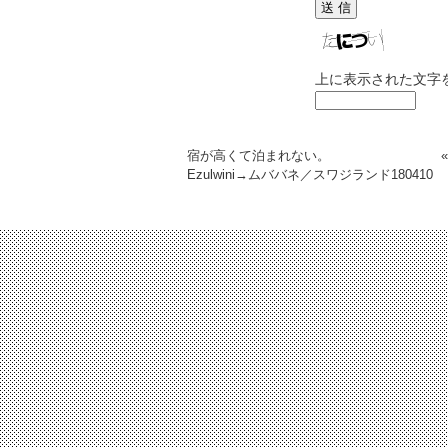
上に表示された文字
宿が高くて泊まれない。
Ezulwini→ムババネ／スワジランド
180410