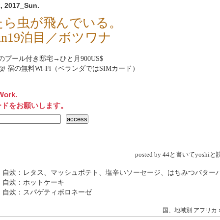
, 2017_Sun.
たら虫が飛んでいる。
un19泊目／ボツワナ
のプール付き邸宅→ひと月900US$
rnet@ 宿の無料Wi-Fi（ベランダではSIMカード）
Work.
ードをお願いします。
posted by 44と書いてyosh
→ 自炊：レタス、マッシュポテト、塩辛いソーセージ、はちみつバター
 自炊：ホットケーキ
 自炊：スパゲティボロネーゼ
国、地域別
アフリカ