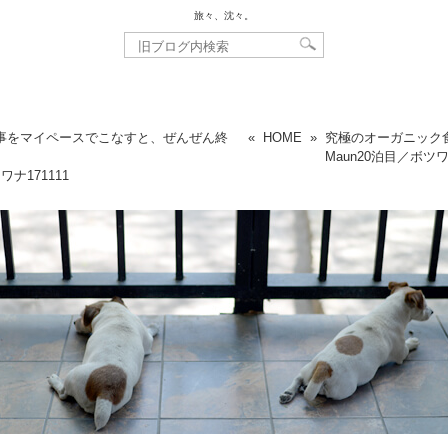
旅々、沈々。
事をマイペースでこなすと、ぜんぜん終
«
HOME
»
究極のオーガニック
。
Maun20泊目／ボツ
ツワナ
171111