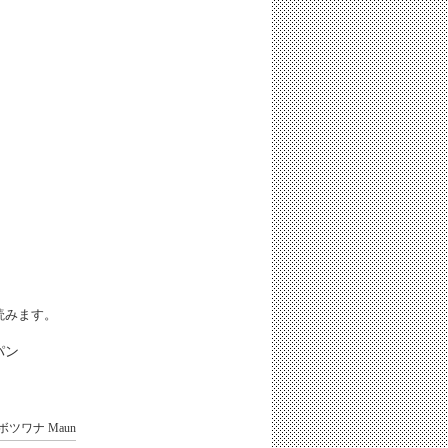
iと読みます。
パン
ボツワナ
Maun