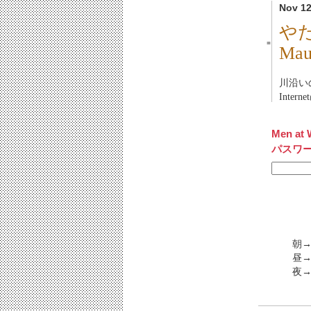
Nov 12
や
■
Ma
川沿い
Inte
Men at 
パスワ
朝
昼→
夜→