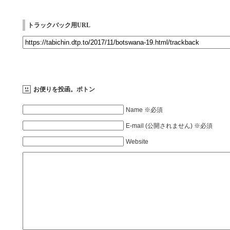
トラックバック用URL
お便りを投函。ポトン
Name ※必須
E-mail (公開されません) ※必須
Website