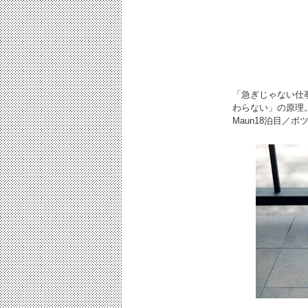
「急ぎじゃない仕
わらない」の原理
Maun18泊目／ボ