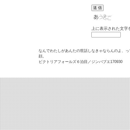
上に表示された文字
なんでわたしがあんたの世話しなきゃならんのよ、っ
顔。
ビクトリアフォールズ６泊目／ジンバブエ
170930