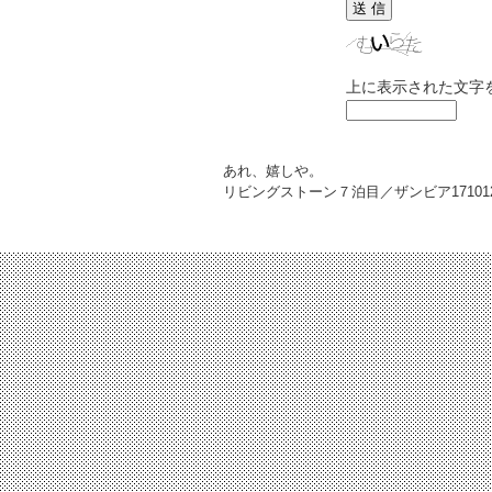
上に表示された文字
あれ、嬉しや。
リビングストーン７泊目／ザンビア
17101