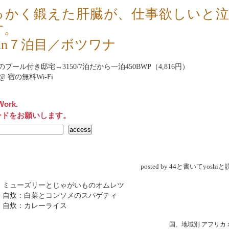
っかく鍛えた肝臓が、仕事欲しいと
す。
un７泊目／ボツワナ
プール付き邸宅→3150/7泊だから一泊450BWP（4,816円）
net@ 宿の無料Wi-Fi
Work.
ードをお願いします。
posted by 44と書いてyosh
 ミューズリーとじゃがいものオムレツ
 自炊：白菜とコンソメのスパゲティ
 自炊：カレーライス
国、地域別
アフリカ