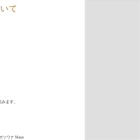
泣いて
iと読みます。
ボツワナ
Maun