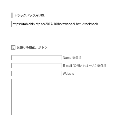
トラックバック用URL
お便りを投函。ポトン
Name ※必須
E-mail (公開されません) ※必須
Website