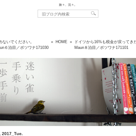
旅々、沈々。
めないでください。
«
HOME
»
ドイツから16%も税金が戻ってき
aun６泊目／ボツワナ
171030
Maun８泊目／ボツワナ
171101
, 2017_Tue.