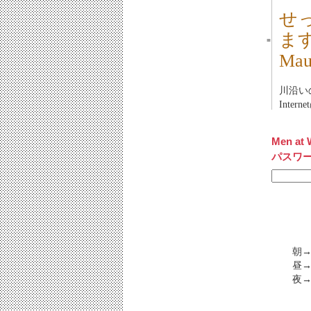
せ
ま
■
Ma
川沿いの
Inter
Men at 
パスワ
朝→
昼→
夜→