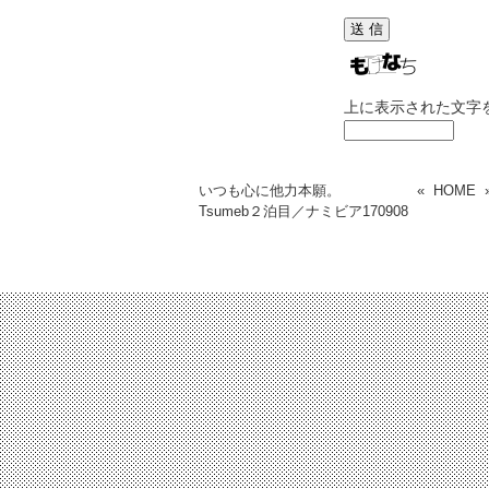
上に表示された文字
いつも心に他力本願。
«
HOME
Tsumeb２泊目／ナミビア
170908