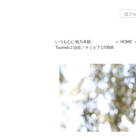
いつも心に他力本願。
«
HOME
Tsumeb２泊目／ナミビア
170908