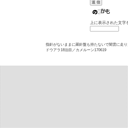
上に表示された文字
指針がないままに羅針盤も持たないで闇雲に走り
ドウアラ18泊目／カメルーン
170619