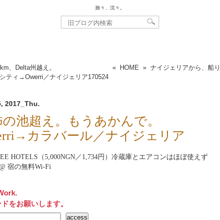
旅々、沈々。
km、Delta州越え。
«
HOME
»
ナイジェリアから、船
シティ→Owerri／ナイジェリア
170524
, 2017_Thu.
怖の池超え。もうあかんで。
erri→カラバール／ナイジェリア
BEE HOTELS（5,000NGN／1,734円）冷蔵庫とエアコンはほぼ使えず
net@ 宿の無料Wi-Fi
Work.
ードをお願いします。