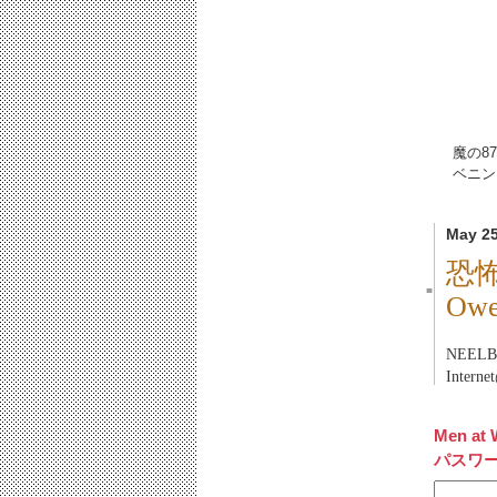
魔の87
ベニン
May 25
恐
■
Ow
NEEL
Inter
Men at 
パスワ