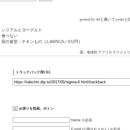
posted by 44と書いてyosh
 シリアルとヨーグルト
 食べない
 宿の食堂：チキンもの（2,400NGN／832円）
国、地域別
アフリカ
ナイジェ
トラックバック用URL
お便りを投函。ポトン
Name ※必須
E-mail (公開されません) ※必須