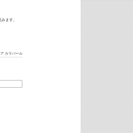
iと読みます。
リア
カラバール