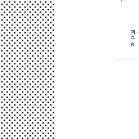
朝→
昼→
夜→