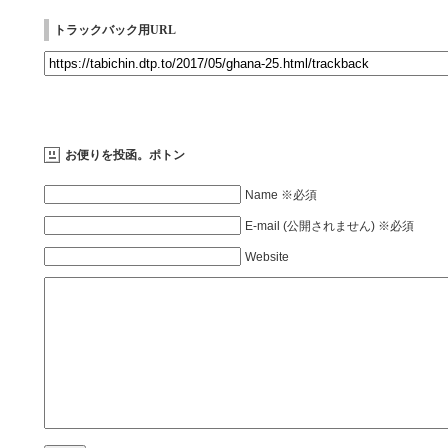
トラックバック用URL
お便りを投函。ポトン
Name ※必須
E-mail (公開されません) ※必須
Website