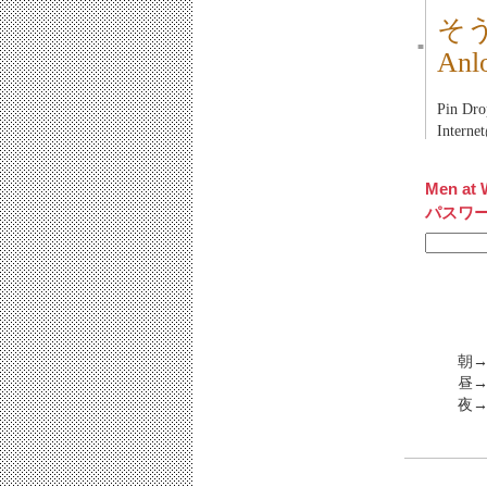
そ
■
An
Pin D
Inte
Men at 
パスワ
朝→
昼
夜