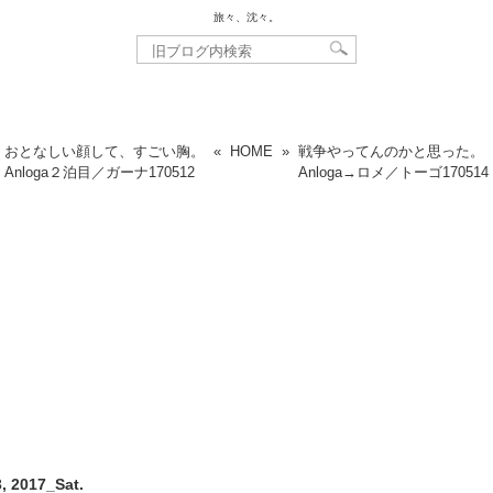
旅々、沈々。
おとなしい顔して、すごい胸。
«
HOME
»
戦争やってんのかと思った。
Anloga２泊目／ガーナ
170512
Anloga→ロメ／トーゴ
170514
, 2017_Sat.