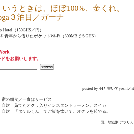
ういうときは、ほぼ100%、金くれ。
loga３泊目／ガーナ
rop Hotel（150GHS／円）
rnet@ 青年から借りたポケットWi-Fi（300MBで５GHS）
Work.
ードをお願いします。
posted by 44と書いてyosh
 宿の朝食／一食はサービス
→ 自炊：茹でたオクラ入りインスタントラーメン。スイカ
→ 自炊：「タケルくん」でご飯を炊いて、オクラを茹でる。
国、地域別
アフリカ