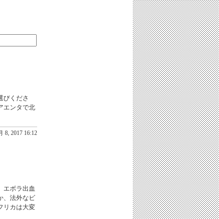
選びくださ
アエンタで北
 8, 2017 16:12
、エボラ出血
か、法外なビ
フリカは大変