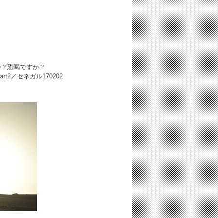
か？恐喝ですか？
Part2／セネガル
170202