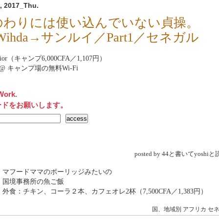
, 2017_Thu.
のわりには使い込んでいない貞操。
 Wihda→サンルイ／Part1／セネガル
 Dior（キャンプ6,000CFA／1,107円）
net@ キャンプ場の無料Wi-Fi
Work.
ードをお願いします。
posted by 44と書いてyosh
 マフードママのポーリッジみたいの
 国境事務所の魚ご飯
 外食：チキン、コーラ２本、カフェオレ2杯（7,500CFA／1,383円）
国、地域別
アフリカ
セ