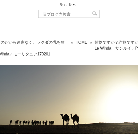
旅々、沈々。
ものだから遠慮なく。ラクダの乳を飲
«
HOME
»
賄賂ですか？詐欺です
Le Wihda→サンルイ／
Wihda／モーリタニア
170201