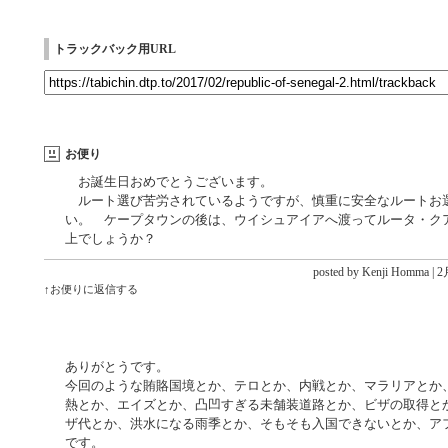
トラックバック用URL
お便り
お誕生日おめでとうございます。
ルート選び苦労されているようですが、慎重に安全なルートお
い。 ケープタウンの後は、ウイシュアイアへ渡ってルータ・ク
上でしょうか？
posted by Kenji Homma |
2月
↑お便りに返信する
ありがとうです。
今回のような賄賂国境とか、テロとか、内戦とか、マラリアとか
熱とか、エイズとか、凸凹すぎる未舗装道路とか、ビザの取得と
ザ代とか、洪水になる雨季とか、そもそも入国できないとか、ア
です。