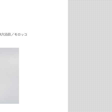
ft六泊目／モロッコ