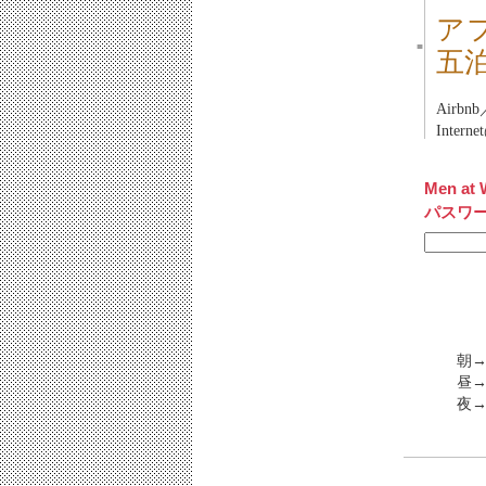
アフ
■
五
Airbn
Inter
Men at 
パスワ
朝
昼
夜