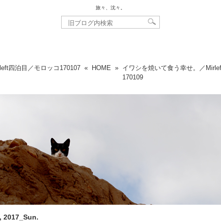
旅々、沈々。
left四泊目／モロッコ
170107
«
HOME
»
イワシを焼いて食う幸せ。／Mirle
170109
, 2017_Sun.