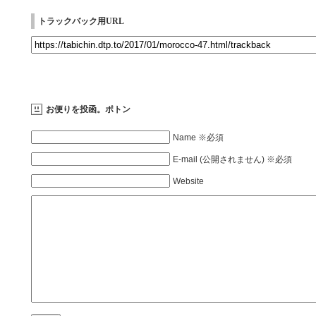
トラックバック用URL
お便りを投函。ポトン
Name ※必須
E-mail (公開されません) ※必須
Website