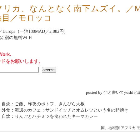
リカ、なんとなく南下ムズイ。／Mirl
泊目／モロッコ
b／Europa（一泊180MAD／2,082円）
net@ 宿の無料Wi-Fi
Work.
ードをお願いします。
posted by 44と書いてyosh
→ 自炊：ご飯、昨夜のポトフ、きんぴら大根
→ 外食：海辺のカフェ：サンドイッチとオムレツという名の卵焼き
→ 自炊：りんごとハチミツを食われたキーマカレー
国、地域別
アフリカ