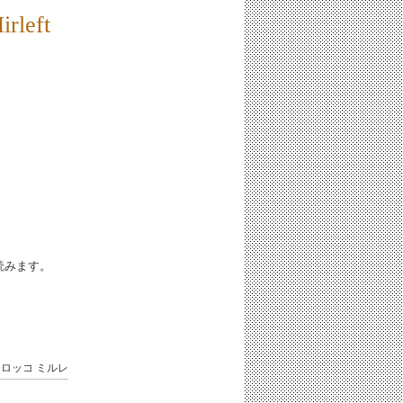
eft
iと読みます。
モロッコ
ミルレ