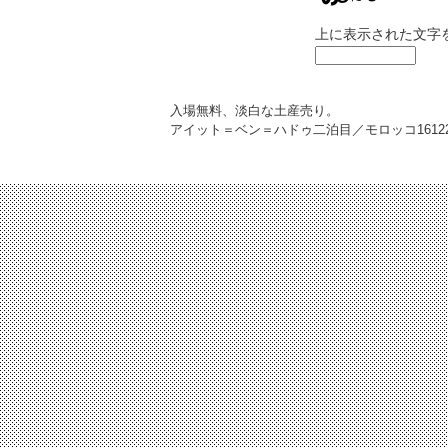
上に表示された文字
入場無料、淡白な土産売り。
アイット＝ベン＝ハドゥ二泊目／モロッコ
1612