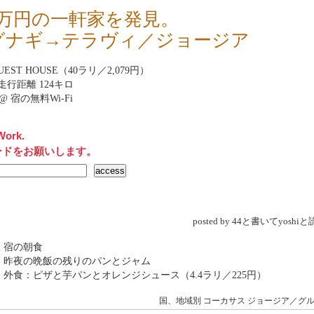
00万円の一軒家を発見。
グナギ→テラヴィ／ジョージア
GUEST HOUSE（40ラリ／2,079円）
走行距離 124キロ
net@ 宿の無料Wi-Fi
Work.
ードをお願いします。
posted by 44と書いてyosh
 宿の朝食
 昨夜の晩飯の残りのパンとジャム
 外食：ピザと芋パンとオレンジシュース（4.4ラリ／225円）
国、地域別
コーカサス
ジョージア／グ