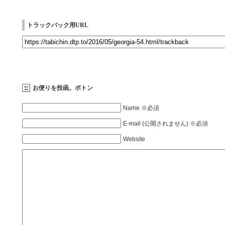
トラックバック用URL
お便りを投函。ポトン
Name ※必須
E-mail (公開されません) ※必須
Website