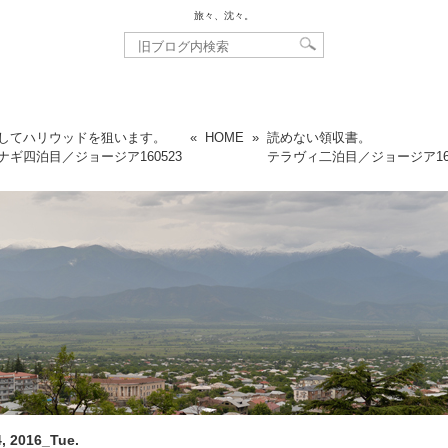
旅々、沈々。
してハリウッドを狙います。
«
HOME
»
読めない領収書。
ナギ四泊目／ジョージア
160523
テラヴィ二泊目／ジョージア
1
, 2016_Tue.