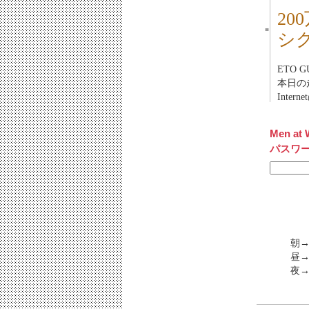
2
■
シ
ETO 
本日の
Inter
Men at 
パスワ
朝→
昼→
夜→