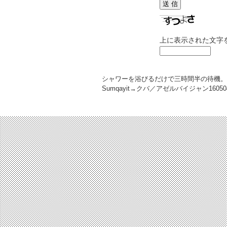
上に表示された文字
シャワーを浴びるだけで三時間半の待機。
Sumqayit→クバ／アゼルバイジャン
16050