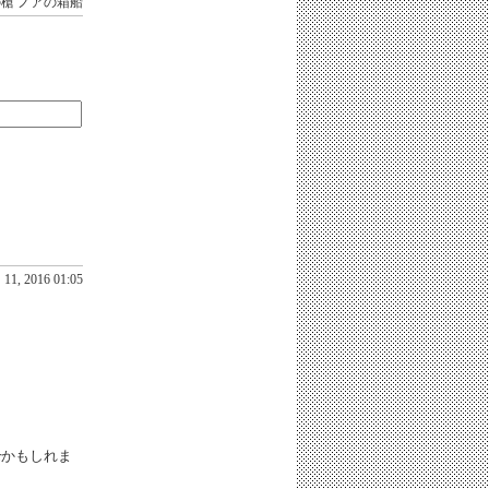
の槍
ノアの箱船
11, 2016 01:05
rかもしれま