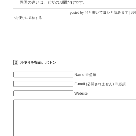
両国の違いは、ビザの期間だけです。
posted by 44と書いてヨシと読みます |
3月 
↑お便りに返信する
お便りを投函。ポトン
Name ※必須
E-mail (公開されません) ※必須
Website