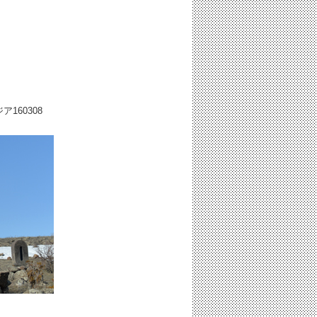
ジア
160308