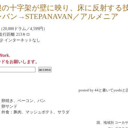
根の十字架が壁に映り、床に反射する
バン→STEPANAVAN／アルメニア
20,000ドラム／4,599円）
走行距離 213キロ
rnet@ インターネットなし
Work.
ードをお願いします。
posted by 44と書いてyosh
 卵焼き、ベーコン、パン
 卵サンド
 外食：豚肉、マッシュポテト、サラダ
国、地域別
コーカ