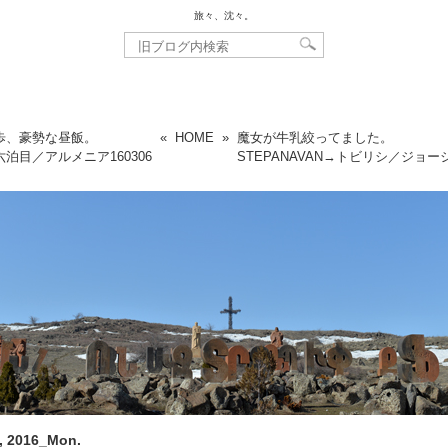
旅々、沈々。
歩、豪勢な昼飯。
«
HOME
»
魔女が牛乳絞ってました。
六泊目／アルメニア
160306
STEPANAVAN→トビリシ／ジョー
, 2016_Mon.