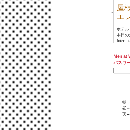
屋
■
エレ
ホテル（
本日の
Inte
Men at 
パスワ
朝→
昼→
夜→