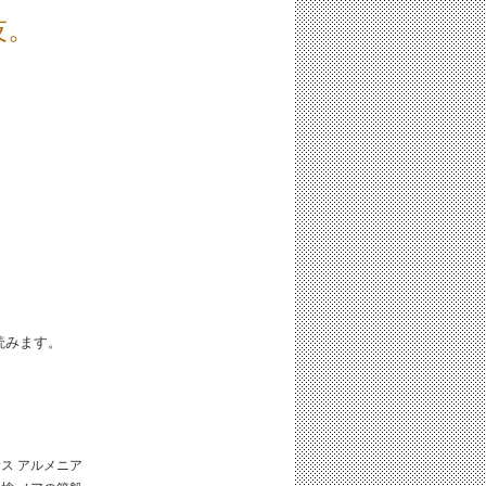
技。
iと読みます。
サス
アルメニア