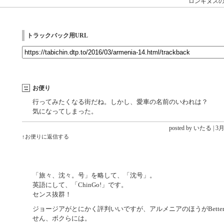
ロンギヌス
トラックバック用URL
お便り
行ってみたくなる街だね。しかし、愛車の名前のいわれは？
気になってしまった。
posted by いたる |
3月 
↑お便りに返信する
「旅々、沈々。号」を略して、「沈号」。
英語にして、「ChinGo!」です。
センス抜群！
ジョージアがとにかく評判いいですが、アルメニアのほうがBette
せん、ボクらには。