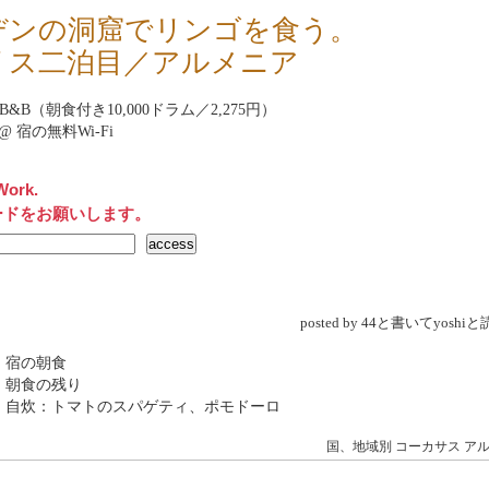
デンの洞窟でリンゴを食う。
リス二泊目／アルメニア
ak B&B（朝食付き10,000ドラム／2,275円）
net@ 宿の無料Wi-Fi
Work.
ードをお願いします。
posted by 44と書いてyosh
 宿の朝食
 朝食の残り
→ 自炊：トマトのスパゲティ、ポモドーロ
国、地域別
コーカサス
ア