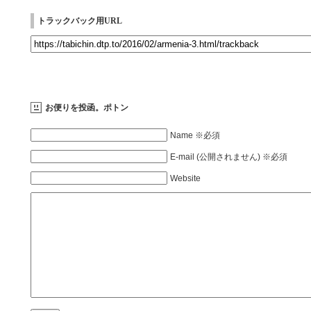
トラックバック用URL
お便りを投函。ポトン
Name ※必須
E-mail (公開されません) ※必須
Website