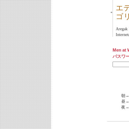
エ
■
ゴ
Areg
Inter
Men at 
パスワ
朝→
昼→
夜