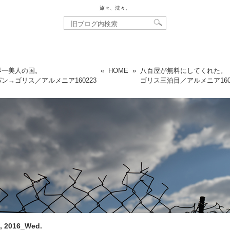
旅々、沈々。
界一美人の国。
«
HOME
»
八百屋が無料にしてくれた。
パン→ゴリス／アルメニア
160223
ゴリス三泊目／アルメニア
16
, 2016_Wed.