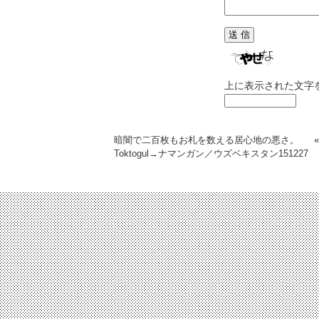
上に表示された文字
暗闇で二百枚もお札を数える居心地の悪さ。
Toktogul→ナマンガン／ウズベキスタン
151227