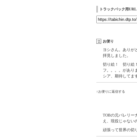
トラックバック用URL
お便り
ヨシさん。ありが
拝見しました。
切り絵！ 切り絵
フ。。。。がありま
シア、期待してま
↑お便りに返信する
TOBの元バレリー
え、現役じゃない
頑張って世界の切