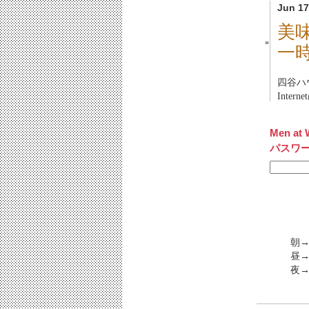
Jun 17
美
■
一時
四谷ハウ
Inte
Men at 
パスワ
朝
昼→
夜→