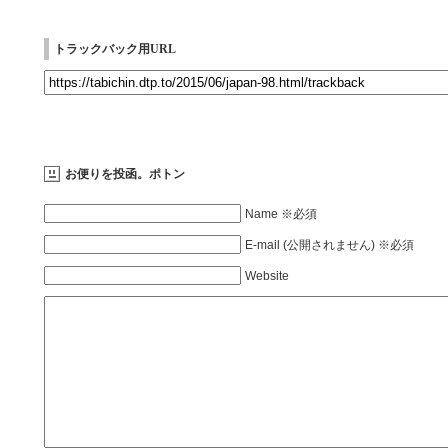
トラックバック用URL
お便りを投函。ポトン
Name ※必須
E-mail (公開されません) ※必須
Website