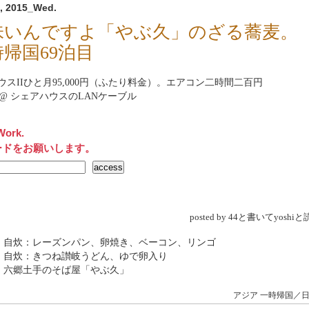
, 2015_Wed.
味いんですよ「やぶ久」のざる蕎麦。
帰国69泊目
スII
ひと月95,000円（ふたり料金）。エアコン二時間二百円
rnet@ シェアハウスのLANケーブル
Work.
ードをお願いします。
posted by 44と書いてyosh
→ 自炊：レーズンパン、卵焼き、ベーコン、リンゴ
 自炊：きつね讃岐うどん、ゆで卵入り
 六郷土手のそば屋「やぶ久」
アジア
一時帰国／