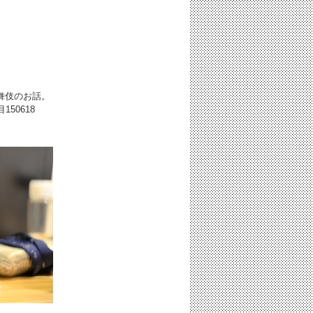
舞伎のお話。
目
150618