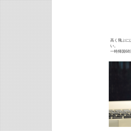
高く飛ぶに
い。
一時帰国68