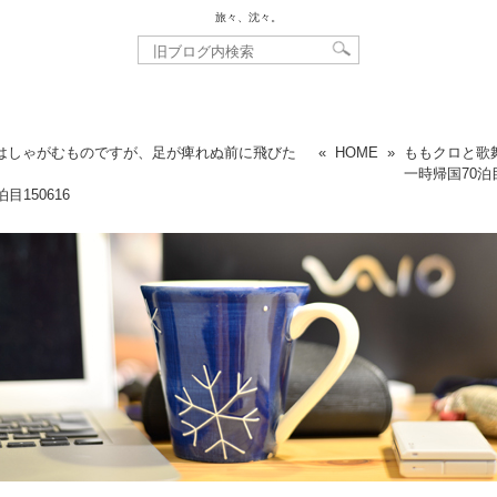
旅々、沈々。
はしゃがむものですが、足が痺れぬ前に飛びた
«
HOME
»
ももクロと歌
一時帰国70泊
泊目
150616