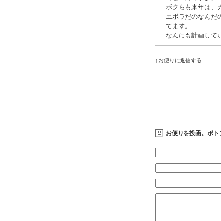
ボクらも来年は、
エボラだのなんだ
てます。
なんにも計画して
↑お便りに返信する
お便りを投函。ポト