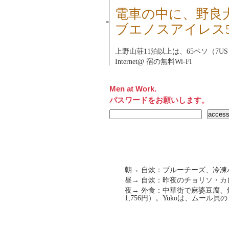
電車の中に、野良
■
ブエノスアイレス
上野山荘
11泊以上は、65ペソ（7U
Internet@ 宿の無料Wi-Fi
Men at Work.
パスワードをお願いします。
朝→ 自炊：ブルーチーズ、冷
昼→ 自炊：昨夜のチョリソ・カ
夜→ 外食：中華街で麻婆豆腐、
1,756円）。Yukoは、ムール