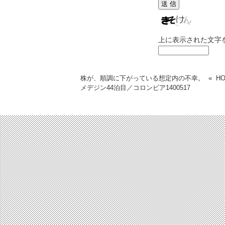
上に表示された文字
株が、順調に下がっている想定内の不幸。
«
H
メデジン44泊目／コロンビア
1400517