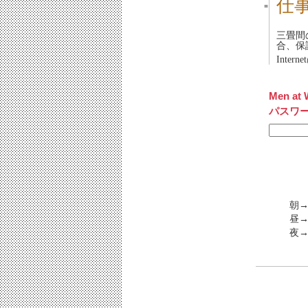
仕
■
三畳間
合、保
Inter
Men at 
パスワ
朝→
昼→
夜