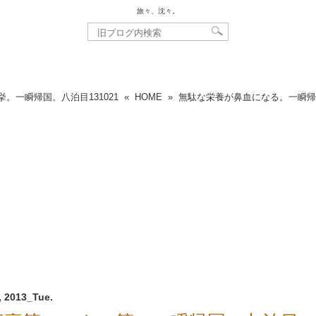
旅々、沈々。
挙。一瞬帰国。八泊目
131021
«
HOME
»
無駄な栄養が鼻血になる。一瞬帰
, 2013_Tue.