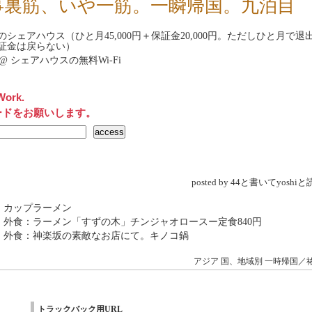
事裏筋、いや一筋。一瞬帰国。九泊目
のシェアハウス（ひと月45,000円＋保証金20,000円。ただしひと月で退
証金は戻らない）
net@ シェアハウスの無料Wi-Fi
Work.
ードをお願いします。
posted by 44と書いてyosh
 カップラーメン
 外食：ラーメン「すずの木」チンジャオロースー定食840円
→ 外食：神楽坂の素敵なお店にて。キノコ鍋
アジア
国、地域別
一時帰国／
トラックバック用URL