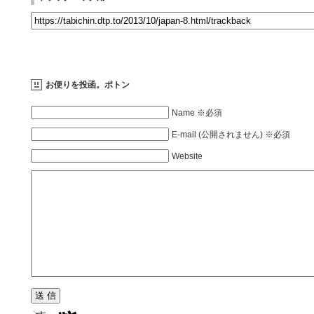
お便りを投函。ポトン
Name ※必須
E-mail (公開されません) ※必須
Website