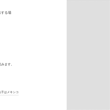
出する場
iと読みます。
祐子はメキシコ