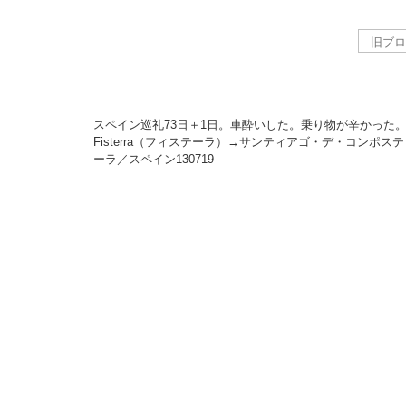
スペイン巡礼73日＋1日。車酔いした。乗り物が辛かった
Fisterra（フィステーラ）→サンティアゴ・デ・コンポステ
ーラ／スペイン
130719