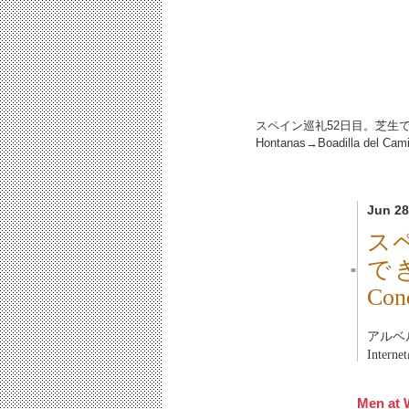
スペイン巡礼52日目。芝生
Hontanas→Boadilla del 
Jun 28
ス
できな
■
Co
アルベ
Inter
Men at 