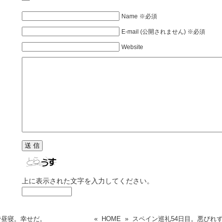
Name ※必須
E-mail (公開されません) ※必須
Website
上に表示された文字を入力してください。
で昼寝。幸せだ。
«
HOME
»
スペイン巡礼54日目。悪びれず着