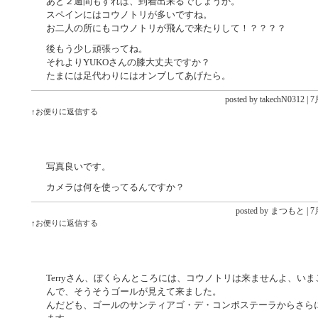
あと２週間もすれば、到着出来るでしょうか。
スペインにはコウノトリが多いですね。
お二人の所にもコウノトリが飛んで来たりして！？？？？
後もう少し頑張ってね。
それよりYUKOさんの膝大丈夫ですか？
たまには足代わりにはオンブしてあげたら。
posted by takechN0312 |
7月
↑お便りに返信する
写真良いです。
カメラは何を使ってるんですか？
posted by まつもと |
7月
↑お便りに返信する
Terryさん、ぼくらんところには、コウノトリは来ませんよ、い
んで、そうそうゴールが見えて来ました。
んだども、ゴールのサンティアゴ・デ・コンポステーラからさら