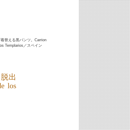
替える黒パンツ。Carrion
de los Templarios／スペイン
を脱出
 los