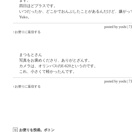
ます。
四日ほどプラスです。
いつだったか、どこかでおんぶしたことがあるんだけど、嫌がっ
Yuko。
posted by yoshi |
7月
↑お便りに返信する
まつもとさん
写真をお褒めくださり、ありがとざんす。
カメラは、オリンパスのE-620というのです。
これ、小さくて軽かったんです。
posted by yoshi |
7月
↑お便りに返信する
お便りを投函。ポトン