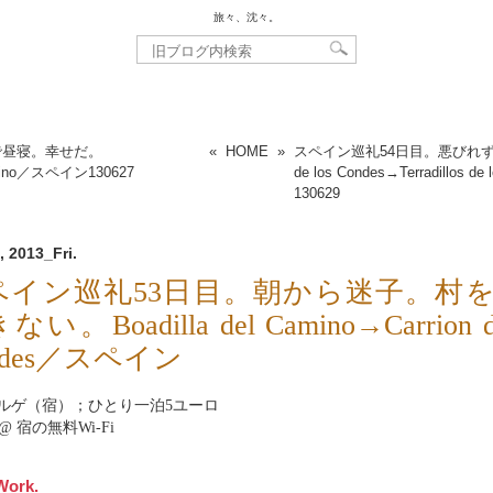
旅々、沈々。
で昼寝。幸せだ。
«
HOME
»
スペイン巡礼54日目。悪びれず着
Camino／スペイン
130627
de los Condes→Terradillos 
130629
, 2013_Fri.
ペイン巡礼53日目。朝から迷子。村
い。Boadilla del Camino→Carrion de
ndes／スペイン
ルゲ（宿）；ひとり一泊5ユーロ
net@ 宿の無料Wi-Fi
Work.