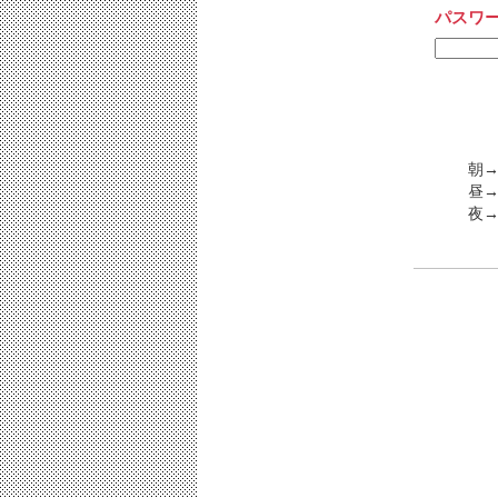
パスワ
朝
昼→
夜