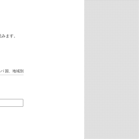
iと読みます。
ッパ
国、地域別