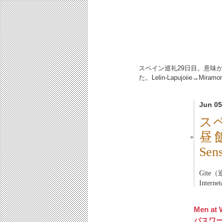
スペイン巡礼29日目。意味
た。Lelin-Lapujoiie→Mira
Jun 05
ス
昼
■
Se
Git
Inte
Men at 
パスワ