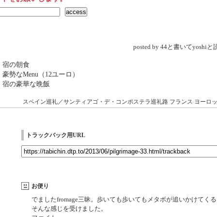
posted by 44と書いてyosh
 宿の朝食
 豪勢なMenu（12ユーロ）
 宿の豪華な晩飯
スペイン巡礼／サンティアゴ・デ・コンポステラ巡礼路
フランス
ヨーロ
トラックバック用URL
お便り
でましたfromage三昧。歩いても歩いてもメタボが追いかけてく
そんな感じを受けました。