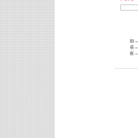
朝→
昼→
夜→