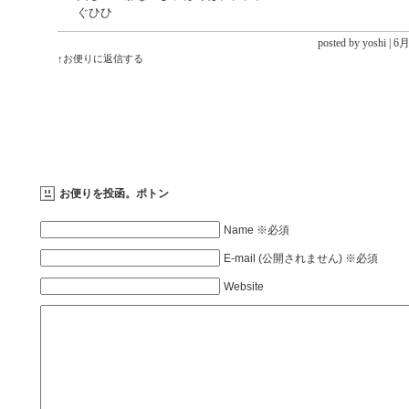
ぐひひ
posted by yoshi |
6月 
↑お便りに返信する
お便りを投函。ポトン
Name ※必須
E-mail (公開されません) ※必須
Website