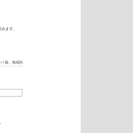
iと読みます。
ッパ
国、地域別
る。