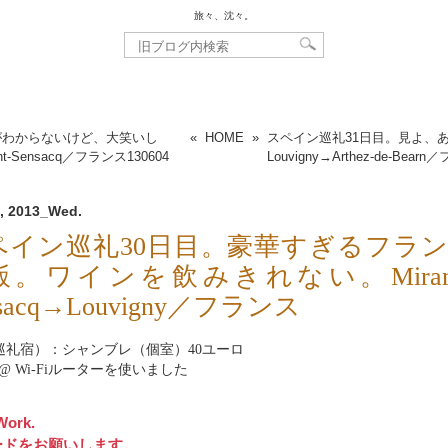
旅々、沈々。
がわからないけど、大笑いし
«
HOME
»
スペイン巡礼31日目。見よ、
mont-Sensacq／フランス
130604
Louvigny→Arthez-de-Bear
, 2013_Wed.
ペイン巡礼30日目。豪華すぎるフラ
飯。ワインを飲みきれない。Miramo
nsacq→Louvigny／フランス
e（巡礼宿）：シャンブレ（個室）40ユーロ
rnet@ Wi-Fiルーターを使いました
Work.
ードをお願いします。