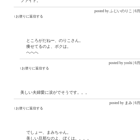
ファイト。
posted by ふじいのりこ |
6月 
↑お便りに返信する
ところがだねー、のりこさん。
痩せてるのよ、ボクは。
へへへ
posted by yoshi |
6月 
↑お便りに返信する
美しい夫婦愛に涙がでそうです。。。
posted by まみ |
6月 
↑お便りに返信する
でしょー、まみちゃん。
美しい旦那なのよ、ぼくは。。。。