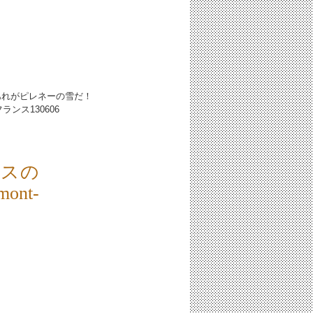
あれがピレネーの雪だ！
n／フランス
130606
ンスの
nt-