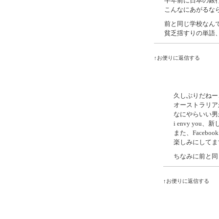
半年前に日本の銀
こんなにあがるな
前と同じ学校なん
貧乏揺すりの単語
↑お便りに返信する
久しぶりだねー
オーストラリア
なにやらいい男
i envy you
また、Faceb
楽しみにしてま
ちなみに前と同
↑お便りに返信する